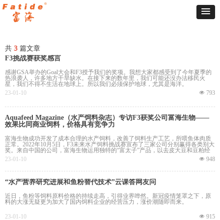
共
3
篇文章
F3挑战赛获奖感言
感谢GSA举办的Goal大会和F3授予我们的奖项。我想大家都感受到了今年夏季的
热浪袭人，许多地方干旱缺水。在接下来的数年里，我们可能还没办法移民火
星，我们不得不生活在地球上。所以我们必须保护地球，尤其是海洋。
23-01-10
넶
793
Aquafeed Magazine（水产饲料杂志）专访F3获奖公司富海生物——
效果比同商业饲料，价格具有竞争力
富海生物成功开发了成本合理的水产饲料，改善了饲料生产工艺，所喂鱼体肉质
正常。2022年10月5日，F3未来水产饲料挑战赛宣布了三家公司分别赢得各类别大
奖。来自中国的公司，富海生物运用独特的“富太子”产品，以去皮大豆和豆粕经
过微生物和酶的液体发酵，作为主要原料生产的加州鲈饲料，成功荣获肉食性鱼
23-01-10
넶
948
类挑战赛大奖。Aquafeed Magazine（水产饲料杂志）对富海生物公司水产总监余
进峰先生，进行了专访。
“水产营养研究进展和鱼粉替代技术”云课答网友问
近日，鱼粉等饲料原料价格的持续走高，引得业界哗然。新冠疫情笼罩之下，原
料的大涨无疑更为加大了国内饲料企业的经营压力，涨价潮随即而来。
23-01-10
넶
915