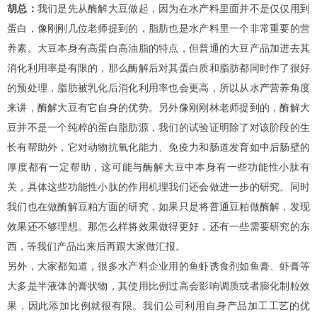
胡总：
我们是先从酶解大豆做起，因为在水产料里面并不是仅仅用到
蛋白，像刚刚几位老师提到的，脂肪也是水产料里一个非常重要的营
养素。大豆本身有高蛋白高油脂的特点，但普通的大豆产品加进去其
消化利用率是有限的，那么酶解后对其蛋白质和脂肪都同时作了很好
的预处理，脂肪被乳化后消化利用率也会更高，所以从水产营养角度
来讲，酶解大豆有它自身的优势。另外像刚刚林老师提到的，酶解大
豆并不是一个纯粹的蛋白脂肪源，我们的试验证明除了对该阶段的生
长有帮助外，它对动物抗氧化能力、免疫力和肠道发育如中后肠壁的
厚度都有一定帮助，这可能与酶解大豆中本身有一些功能性小肽有
关，具体这些功能性小肽的作用机理我们还会做进一步的研究。同时
我们也在做酶解豆粕方面的研究，如果只是将普通豆粕做酶解，发现
效果还不够理想。那怎么样将效果做得更好，还有一些需要研究的东
西，等我们产品出来后再跟大家做汇报。
另外，大家都知道，很多水产料企业用的鱼虾诱食剂如鱼膏、虾膏等
大多是半液体的膏状物，其使用比例过高会影响调质或者膨化制粒效
果，因此添加比例就很有限。我们公司利用自身产品加工工艺的优