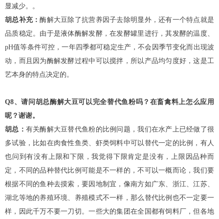
显减少。。
胡总补充：
酶解大豆除了抗营养因子去除明显外，还有一个特点就是
品质稳定。由于是液体酶解发酵，在发酵罐里进行，其发酵的温度、
pH值等条件可控，一年四季都可稳定生产，不会因季节变化而出现波
动，而且因为酶解发酵过程中可以搅拌，所以产品均匀度好，这是工
艺本身的特点决定的。
Q8、请问胡总酶解大豆可以完全替代鱼粉吗？在畜禽料上怎么应用
呢？谢谢。
胡总：
有关酶解大豆替代鱼粉的比例问题，我们在水产上已经做了很
多试验，比如在肉食性鱼类、虾类饲料中可以替代一定的比例，有人
也问到有没有上限和下限，我觉得下限肯定是没有，上限因品种而
定，不同的品种替代比例可能是不一样的，不可以一概而论，我们要
根据不同的鱼种去摸索，要因地制宜，像南方如广东、浙江、江苏、
湖北等地的养殖环境、养殖模式不一样，那么替代比例也不一定要一
样，因此千万不要一刀切。一些大的集团在全国都有饲料厂，但各地