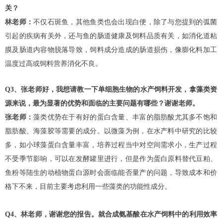
关？
林老师：
不仅石斑鱼，其他鱼类也会出现白便，除了与您提到的弧菌
引起的疾病有关外，还与鱼的肠道健康及饲料品质有关，如消化道粘
膜及肠道内容物脱落导致，饲料成分造成的肠道损伤，像膨化料加工
温度过高或饲料营养消化不良。
Q3、张老师好，我想请教一下单细胞生物的水产饲料开发，拿藻类资
源来说，最为显著的优势和面临的主要问题有哪些？谢谢老师。
张老师：
藻类优势在于有好的蛋白含量、丰富的脂肪酸尤其多不饱和
脂肪酸、海藻胶等需要的成分。以微藻为例，在水产料中研究的比较
多，如小球藻蛋白含量丰富，培养过程当中对空间需求小，生产过程
不受季节影响，可以在发酵罐里进行，但是作为蛋白原料替代豆粕、
鱼粉等陆生的动植物蛋白源时会面临能否量产的问题，导致成本和价
格下不来，目前主要考虑利用一些藻类的功能性成分。
Q4、林老师，谢谢您的报告。就合成氨基酸在水产饲料中的利用效率