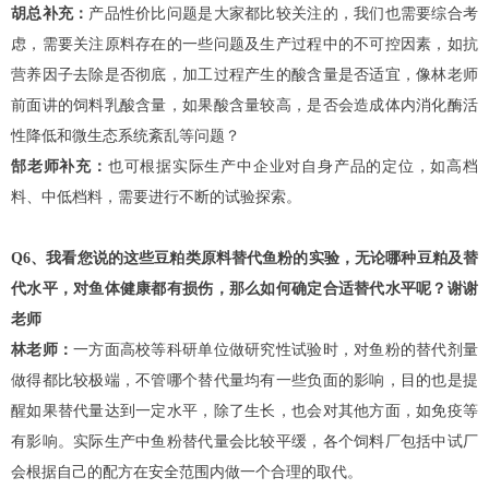
胡总补充：
产品性价比问题是大家都比较关注的，我们也需要综合考
虑，需要关注原料存在的一些问题及生产过程中的不可控因素，如抗
营养因子去除是否彻底，加工过程产生的酸含量是否适宜，像林老师
前面讲的饲料乳酸含量，如果酸含量较高，是否会造成体内消化酶活
性降低和微生态系统紊乱等问题？
郜老师补充：
也可根据实际生产中企业对自身产品的定位，如高档
料、中低档料，需要进行不断的试验探索。
Q6、我看您说的这些豆粕类原料替代鱼粉的实验，无论哪种豆粕及替
代水平，对鱼体健康都有损伤，那么如何确定合适替代水平呢？谢谢
老师
林老师：
一方面高校等科研单位做研究性试验时，对鱼粉的替代剂量
做得都比较极端，不管哪个替代量均有一些负面的影响，目的也是提
醒如果替代量达到一定水平，除了生长，也会对其他方面，如免疫等
有影响。实际生产中鱼粉替代量会比较平缓，各个饲料厂包括中试厂
会根据自己的配方在安全范围内做一个合理的取代。