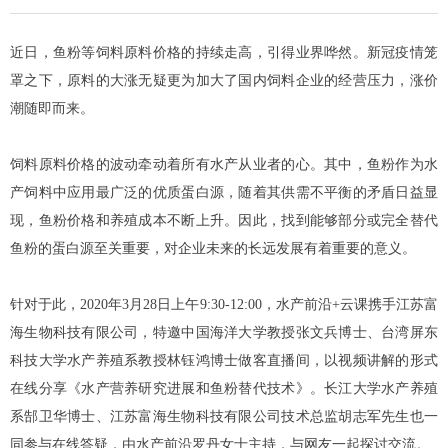
近日，鱼粉等饲料原料价格的持续走高，引得业界哗然。新冠疫情笼
罩之下，原料的大涨无疑更为加大了国内饲料企业的经营压力，涨价
潮随即而来。
饲料原料价格的波动牵动着所有水产从业者的心。其中，鱼粉作为水
产饲料中应用最广泛的优质蛋白源，随着其供需不平衡的矛盾日益显
现，鱼粉价格和养殖成本不断上升。因此，找到能够部分或完全替代
鱼粉的蛋白源至关重要，对企业未来的长远发展有着重要的意义。
针对于此，2020年3月28日上午9:30-12:00，水产前沿+云课携手江苏富
海生物科技有限公司，特邀中国海洋大学教授张文兵博士、台湾屏东
科技大学水产养殖系教授林钰鸿博士做客直播间，以视频讲解的形式
在线分享《水产营养研究进展和鱼粉替代技术》。长江大学水产养殖
系郜卫华博士、江苏富海生物科技有限公司技术总监胡志军先生也一
同参与在线答疑，由水产前沿罗丹女士主持，与网友一起探讨交流。