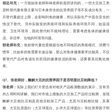
胡总补充：
一方面如张老师和林老师前面所讲到的，一些大豆加工类
原料替代量有限主要与它本身所含的抗营养因子等不良成分有关，一
旦替代量超过上限，会影响到鱼的健康，所以实际生产中是在安全的
情况下替代。另外实验室的养殖环境和实际养殖环境不同，如温湿
度、卫生环境等，因此替代时不能纯理论，需要考虑鱼体的健康状
况、存活率、当地的环境等问题。
郜老师补充：
鱼粉替代量也需根据当地不同地区的养殖模式、消费习
惯等，比如有的鱼需要长途运输，那么对鱼体健康要求比较高，不仅
看替代产品对鱼该生长阶段的健康状况的影响，还要看其抗氧化效
果。
Q7、张老师好，酶解大豆的抗营养因子是否明显比豆粕降低？
张老师：
实际上我幻灯片里也有对相关产品检测数据的展示，没有另
外占用时间讲解。我们对市场上搜集的大豆加工产品经过检测，发现
酶解大豆相比豆粕及其他豆粕加工产品，尤其与豆粕相比较，其寡
糖、大豆抗原蛋白（大豆球蛋白、β-伴大豆球蛋白）等抗营养因子明